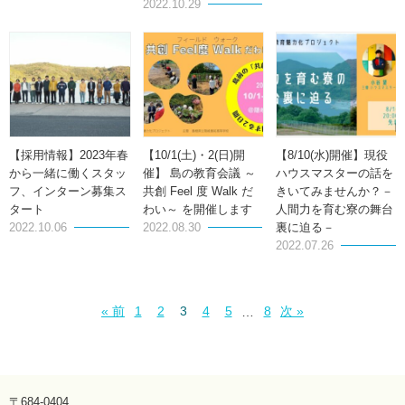
2022.10.29
【採用情報】2023年春
【10/1(土)・2(日)開
【8/10(水)開催】現役
から一緒に働くスタッ
催】 島の教育会議 ～
ハウスマスターの話を
フ、インターン募集ス
共創 Feel 度 Walk だ
きいてみませんか？－
タート
わい～ を開催します
人間力を育む寮の舞台
2022.10.06
2022.08.30
裏に迫る－
2022.07.26
« 前
の
1
2
3
4
5
…
8
次
の
»
ペ
ペ
ー
ー
ジ
ジ
〒684-0404