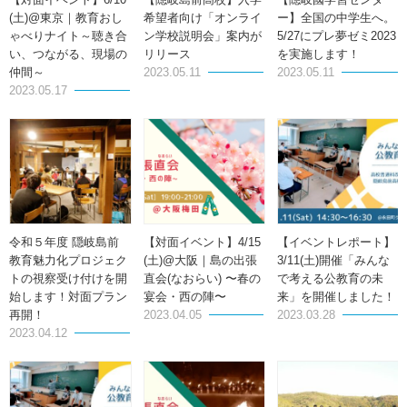
一
(土)@東京｜教育おし
希望者向け「オンライ
ー】全国の中学生へ。
ゃべりナイト～聴き合
ン学校説明会」案内が
5/27にプレ夢ゼミ2023
覧
い、つながる、現場の
リリース
を実施します！
仲間～
2023.05.11
2023.05.11
2023.05.17
令和５年度 隠岐島前
【対面イベント】4/15
【イベントレポート】
教育魅力化プロジェク
(土)@大阪｜島の出張
3/11(土)開催「みんな
トの視察受け付けを開
直会(なおらい) 〜春の
で考える公教育の未
始します！対面プラン
宴会・西の陣〜
来」を開催しました！
再開！
2023.04.05
2023.03.28
2023.04.12