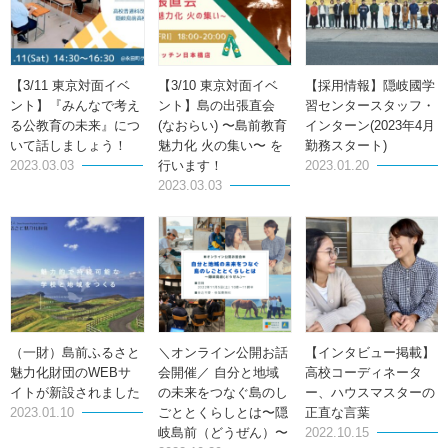
【3/11 東京対面イベ
【3/10 東京対面イベ
【採用情報】隠岐國学
ント】『みんなで考え
ント】島の出張直会
習センタースタッフ・
る公教育の未来』につ
(なおらい) 〜島前教育
インターン(2023年4月
いて話しましょう！
魅力化 火の集い〜 を
勤務スタート)
2023.03.03
行います！
2023.01.20
2023.03.03
（一財）島前ふるさと
＼オンライン公開お話
【インタビュー掲載】
魅力化財団のWEBサ
会開催／ 自分と地域
高校コーディネータ
イトが新設されました
の未来をつなぐ島のし
ー、ハウスマスターの
2023.01.10
ごととくらしとは〜隠
正直な言葉
岐島前（どうぜん）〜
2022.10.15