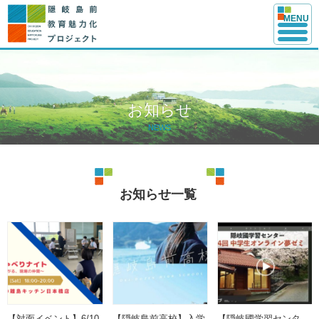
このページの本文へ
MENU
お知らせ
NEWS
お知らせ一覧
お
知
ら
せ
記
事
【対面イベント】6/10
【隠岐島前高校】入学
【隠岐國学習センタ