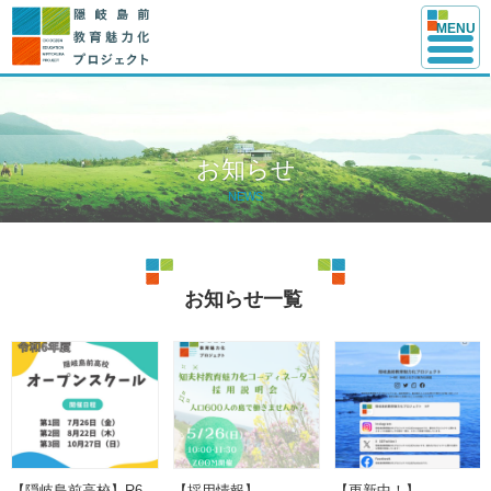
このページの本文へ
MENU
お知らせ
NEWS
お知らせ一覧
お
知
ら
せ
記
事
【隠岐島前高校】R6
【採用情報】
【更新中！】