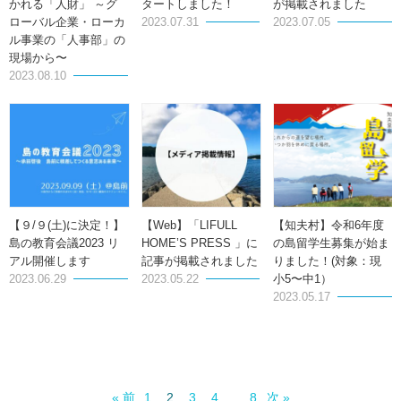
かれる「人財」 ～グ
タートしました！
が掲載されました
ローバル企業・ローカ
2023.07.31
2023.07.05
ル事業の「人事部」の
現場から〜
2023.08.10
【９/９(土)に決定！】
【Web】「LIFULL
【知夫村】令和6年度
島の教育会議2023 リ
HOME’S PRESS 」に
の島留学生募集が始ま
アル開催します
記事が掲載されました
りました！(対象：現
2023.06.29
2023.05.22
小5〜中1）
2023.05.17
« 前
の
1
2
3
4
…
8
次
の
»