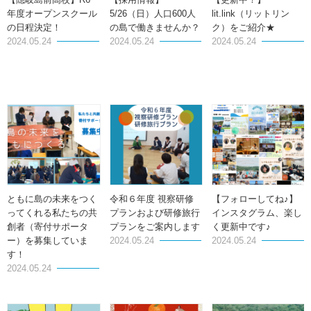
一
年度オープンスクール
5/26（日）人口600人
lit.link（リットリン
の日程決定！
の島で働きませんか？
ク）をご紹介★
覧
2024.05.24
2024.05.24
2024.05.24
ともに島の未来をつく
令和６年度 視察研修
【フォローしてね♪】
ってくれる私たちの共
プランおよび研修旅行
インスタグラム、楽し
創者（寄付サポータ
プランをご案内します
く更新中です♪
ー）を募集していま
2024.05.24
2024.05.24
す！
2024.05.24