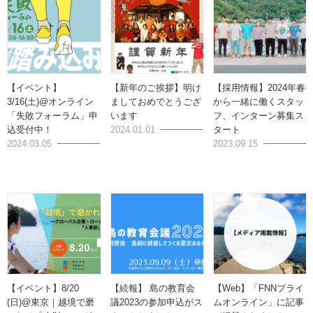
【イベント】
【新年のご挨拶】明け
【採用情報】2024年春
3/16(土)@オンライン
ましておめでとうござ
から一緒に働くスタッ
「失敗フォーラム」申
います
フ、インターン募集ス
込受付中！
2024.01.01
タート
2024.03.05
2023.09.15
【イベント】8/20
【続報】 島の教育会
【Web】「FNNプライ
(日)@東京｜越境で磨
議2023の参加申込がス
ムオンライン」に記事