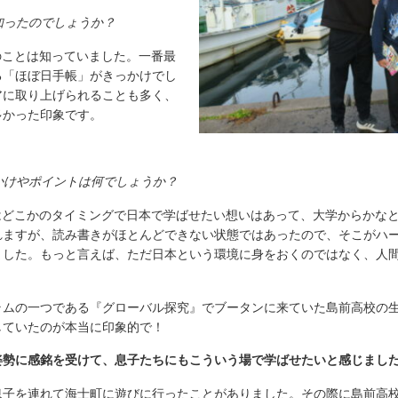
知ったのでしょうか？
のことは知っていました。一番最
る「ほぼ日手帳」がきっかけでし
アに取り上げられることも多く、
多かった印象です。
かけやポイントは何でしょうか？
はどこかのタイミングで日本で学ばせたい想いはあって、大学からかな
れますが、読み書きがほとんどできない状態ではあったので、そこがハ
ました。もっと言えば、ただ日本という環境に身をおくのではなく、人
ラムの一つである『グローバル探究』でブータンに来ていた島前高校の
していたのが本当に印象的で！
姿勢に感銘を受けて、息子たちにもこういう場で学ばせたいと感じまし
息子を連れて海士町に遊びに行ったことがありました。その際に島前高