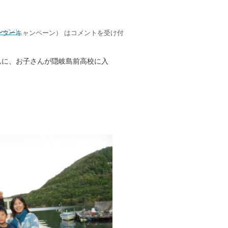
ペーン）
ターキャンペーン） は
コメントを受け付
んに、お子さんが隠岐島前高校に入