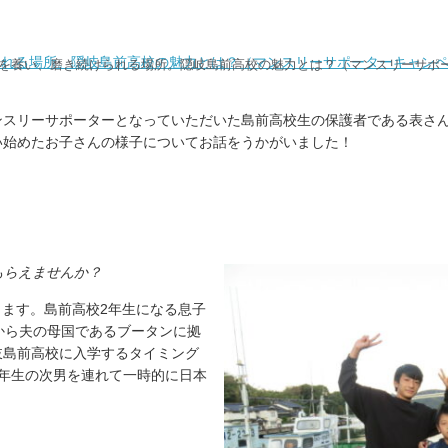
られる場所。隠岐島前高校の魅力とは？（マンスリーサポーターキャン
を養い、磨き続けられる場所。隠岐島前高校の魅力とは？（マンスリーサポー
ンスリーサポーターとなっていただいた島前高校生の保護者である表さ
い始めたお子さんの様子についてお話をうかがいました！
もらえませんか？
します。島前高校2年生になる息子
から夫の母国であるブータンに拠
岐島前高校に入学するタイミング
年生の次男を連れて一時的に日本