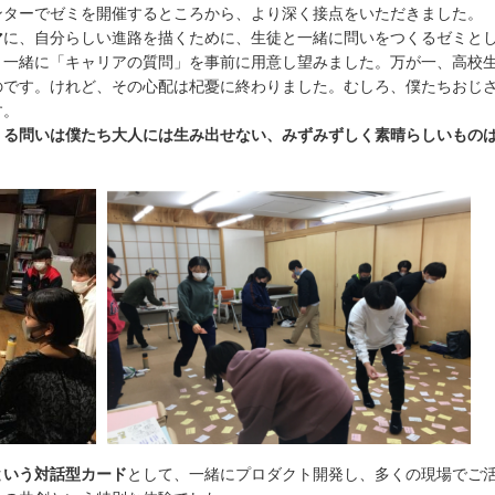
ンターでゼミを開催するところから、より深く接点をいただきました。
マ
に、自分らしい進路を描くために、生徒と一緒に問いをつくるゼミとし
と一緒に「キャリアの質問」を事前に用意し望みました。万が一、高校
のです。けれど、その心配は杞憂に終わりました。むしろ、僕たちおじ
す。
くる問いは僕たち大人には生み出せない、みずみずしく素晴らしいもの
という対話型カード
として、一緒にプロダクト開発し、多くの現場でご