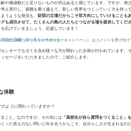
年齢や価値観だと足りないものが沢山あると感じています。ですが、海
で考え実行し、困難を乗り越えて、新しい世界をつくっていく力を持っ
しまうような発信も、
財団の立場だからこそ双方向にしていけることも
ングも成功させて、たくさんの島の人たちとつながる場を提供してくだ
ィを広げていきましょう、応援しています！
ンスリーサポーターキャンペーン）
う特別な体験（マンスリーサポーターキャンペーン） は
コメントを受け付け
習センターでもゼミを含め様々な方が関わった企画が行われています。
メッセージをいただきましたので、ご紹介します。
な体験
どのように関わっていますか？
すること」なのですが、その先には
「高校生が自ら質問をつくること」
つくった答えのない問いに向き合うからこそ、自分らしさが生まれるの