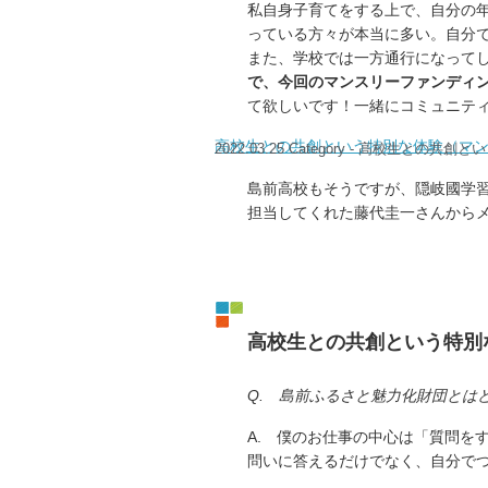
私自身子育てをする上で、自分の
っている方々が本当に多い。自分
また、学校では一方通行になって
で、今回のマンスリーファンディ
て欲しいです！一緒にコミュニテ
高校生との共創という特別な体験（マ
2022.03.25
Category -
高校生との共創とい
島前高校もそうですが、隠岐國学
担当してくれた藤代圭一さんから
高校生との共創という特別
Q. 島前ふるさと魅力化財団とは
A. 僕のお仕事の中心は「質問を
問いに答えるだけでなく、自分で