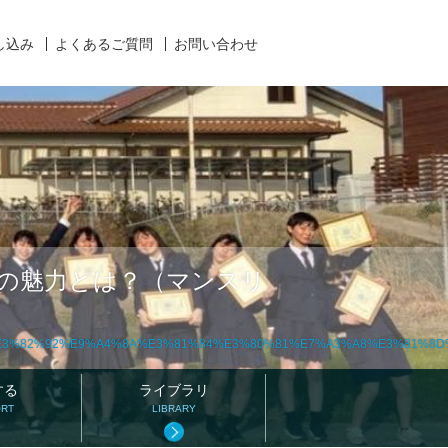
し込み
よくあるご質問
お問い合わせ
の魅力とは？（マンスリ
3%82%92%E9%A4%8A%E3%81%84%E3%80%81%E7%A3%A8%E3%81%8D
する
ライブラリ
ORT
LIBRARY