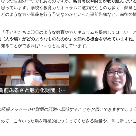
になった理由の一つでもあるのですが、
島前高校や財団が取り組んでい
と思っています。学校や教育カリキュラムに魅力的なものも多く、熱量
、どのような方が講義を行う予定なのかといった事前告知など、前後の
。
、「子どもたちに◯◯のような教育やカリキュラムを提供してほしい」
境（人や場）がどのようなものなのか」を知れる機会を求めていますね
に知ることができればいいなと期待しています。
の応援メッセージや財団の活動へ期待することをお伺いできますでしょ
含めて、こういった場を積極的につくってくださる熱量や、常に新しい