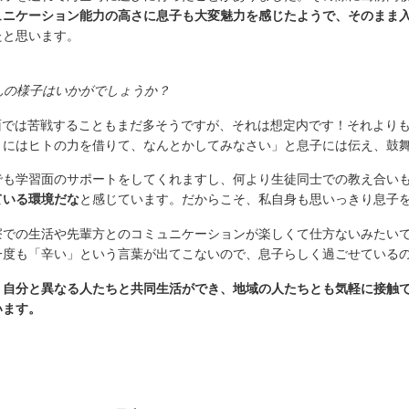
ュニケーション能力の高さに息子も大変魅力を感じたようで、そのまま
たと思います。
んの様子はいかがでしょうか？
面では苦戦することもまだ多そうですが、それは想定内です！それより
きにはヒトの力を借りて、なんとかしてみなさい」と息子には伝え、鼓
でも学習面のサポートをしてくれますし、何より生徒同士での教え合い
ている環境だな
と感じています。だからこそ、私自身も思いっきり息子
寮での生活や先輩方とのコミュニケーションが楽しくて仕方ないみたい
一度も「辛い」という言葉が出てこないので、息子らしく過ごせている
、自分と異なる人たちと共同生活ができ、地域の人たちとも気軽に接触
います。