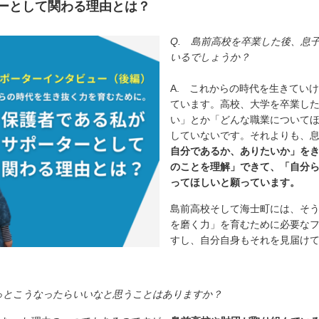
ーとして関わる理由とは？
Q. 島前高校を卒業した後、息
いるでしょうか？
A. これからの時代を生きてい
ています。高校、大学を卒業し
い」とか「どんな職業について
していないです。それよりも、
自分であるか、ありたいか」を
のことを理解」できて、「自分
ってほしいと願っています。
島前高校そして海士町には、そ
を磨く力」を育むために必要な
すし、自分自身もそれを見届け
っとこうなったらいいなと思うことはありますか？