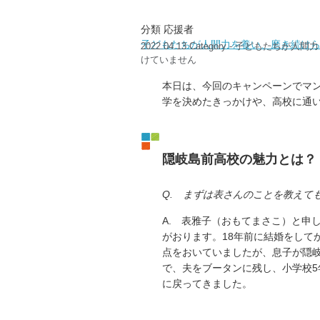
分類 応援者
子どもたちが人間力を養い、磨き続け
2022.04.13
Category -
子どもたちが人間力
けていません
本日は、今回のキャンペーンでマ
学を決めたきっかけや、高校に通
隠岐島前高校の魅力とは？
Q. まずは表さんのことを教えて
A. 表雅子（おもてまさこ）と申
がおります。18年前に結婚をして
点をおいていましたが、息子が隠
で、夫をブータンに残し、小学校5
に戻ってきました。