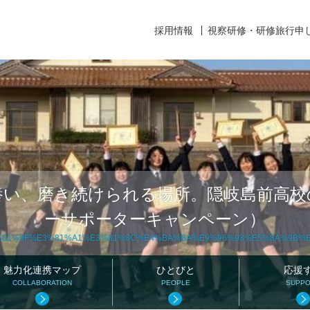
採用情報
視察研修・研修旅行申
養い、磨き続けられる場所。隠岐島前高校
ーサポーターキャンペーン）
81%9F%E3%81%A1%E3%81%8C%E4%BA%BA%E9%96%93%E5%8A%9B%E
魅力化連携マップ
ひとびと
応援
COLLABORATION
PEOPLE
SUPP