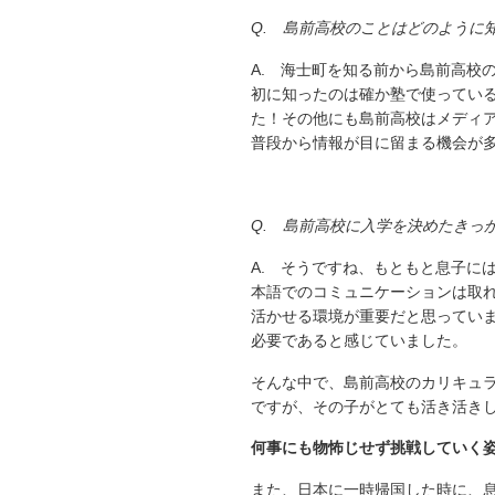
Q. 島前高校のことはどのように
A. 海士町を知る前から島前高校
初に知ったのは確か塾で使ってい
た！その他にも島前高校はメディ
普段から情報が目に留まる機会が
Q. 島前高校に入学を決めたきっ
A. そうですね、もともと息子に
本語でのコミュニケーションは取
活かせる環境が重要だと思ってい
必要であると感じていました。
そんな中で、島前高校のカリキュ
ですが、その子がとても活き活き
何事にも物怖じせず挑戦していく
また、日本に一時帰国した時に、