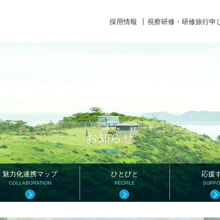
採用情報
視察研修・研修旅行申
お知らせ
NEWS
魅力化連携マップ
ひとびと
応援
COLLABORATION
PEOPLE
SUPP