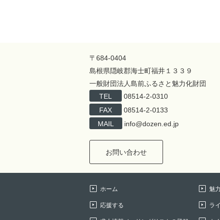
〒684-0404
島根県隠岐郡海士町福井１３３９
一般財団法人島前ふるさと魅力化財団
TEL
08514-2-0310
FAX
08514-2-0133
MAIL
info@dozen.ed.jp
お問い合わせ
ホーム
魅
応援する
ラ