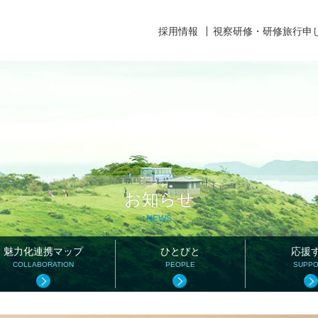
採用情報
視察研修・研修旅行申
お知らせ
NEWS
魅力化連携マップ
ひとびと
応援
COLLABORATION
PEOPLE
SUPP