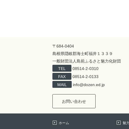
〒684-0404
島根県隠岐郡海士町福井１３３９
一般財団法人島前ふるさと魅力化財団
TEL
08514-2-0310
FAX
08514-2-0133
MAIL
info@dozen.ed.jp
お問い合わせ
ホーム
魅