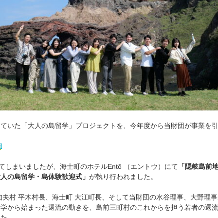
っていた「大人の島留学」プロジェクトを、今年度から当財団が事業を
てしまいましたが、海士町のホテルEntô （エントウ）にて
「隠岐島前
大人の島留学・島体験歓迎式」
が執り行われました。
知夫村 平木村長、海士町 大江町長、そして当財団の水谷理事、大野理
留学から始まった還流の動きを、島前三町村のこれからを担う若者の還
した。