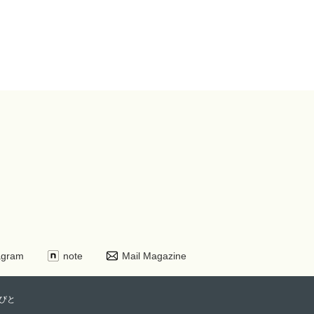
agram
note
Mail Magazine
びと