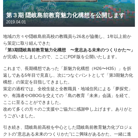
第３期 隠岐島前教育魅力化構想を公開します
2019.04.01
地域の方々や隠岐島前高校の教職員ら26名が協働し、1年以上前か
ら策定に取り組んできた
「第3期隠岐島前教育魅力化構想 〜意志ある未来のつくりかた〜」
が完成いたしましたので、ここにPDF版を公開いたします。
これまで、長期構想であった「新魅力化構想（H26〜H35）」を折
返しである5年目で見直し、次につなぐバントとして「第3期魅力化
構想」の策定を目指してきました。
策定の過程では、全校生徒と全教職員・地域住民による「夢探究」
や、有識者やOBOGを交えての「島の教育『未来』会議」を経て、
ここに至ることができました。
改めて多くの方々のご支援やご協力に感謝申し上げます。ありがと
うございました。
引き続き、隠岐島前高校を中心とした隠岐島前教育魅力化プロジェ
クトの”意志ある未来のつくりかた”にご興味があるかた、一緒に進