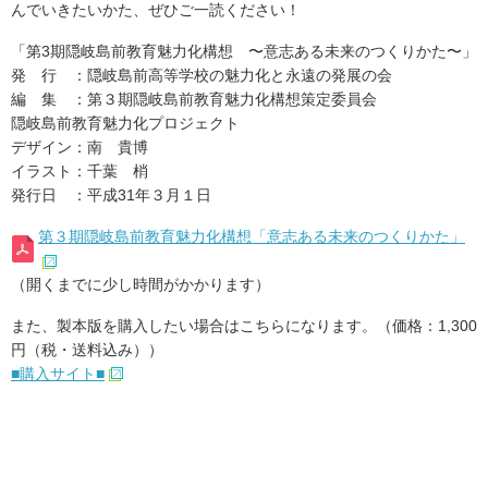
んでいきたいかた、ぜひご一読ください！
「第3期隠岐島前教育魅力化構想 〜意志ある未来のつくりかた〜」
発 行 ：隠岐島前高等学校の魅力化と永遠の発展の会
編 集 ：第３期隠岐島前教育魅力化構想策定委員会
隠岐島前教育魅力化プロジェクト
デザイン：南 貴博
イラスト：千葉 梢
発行日 ：平成31年３月１日
第３期隠岐島前教育魅力化構想「意志ある未来のつくりかた」
（開くまでに少し時間がかかります）
また、製本版を購入したい場合はこちらになります。（価格：1,300
円（税・送料込み））
■購入サイト■