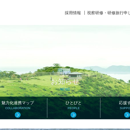
採用情報
視察研修・研修旅行申
お知らせ
NEWS
魅力化連携マップ
ひとびと
応援
COLLABORATION
PEOPLE
SUPP