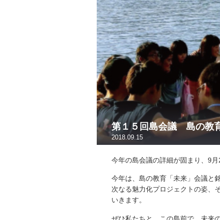
第１５回島会議 島の教
2018.09.15
今年の島会議の詳細が固まり、9月
今年は、島の教育「未来」会議と
次なる魅力化プロジェクトの姿、
いきます。
ぜひ私たちと、この島前で、未来