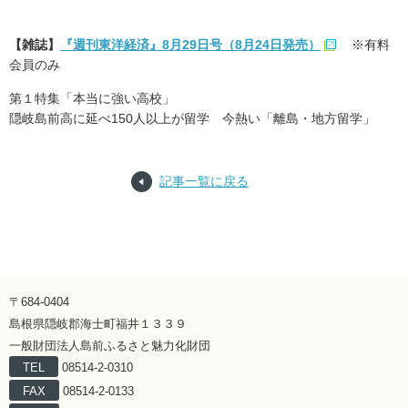
【雑誌】
『週刊東洋経済』8月29日号（8月24日発売）
※有料
会員のみ
第１特集「本当に強い高校」
隠岐島前高に延べ150人以上が留学 今熱い「離島・地方留学」
記事一覧に戻る
〒684-0404
島根県隠岐郡海士町福井１３３９
一般財団法人島前ふるさと魅力化財団
TEL
08514-2-0310
FAX
08514-2-0133