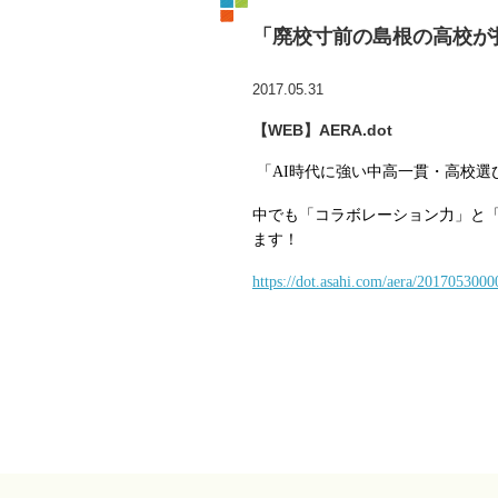
「廃校寸前の島根の高校が
2017.05.31
【WEB】AERA.dot
「
AI
時代に強い中高一貫・高校選
中でも「コラボレーション力」と
ます！
https://dot.asahi.com/aera/201705300