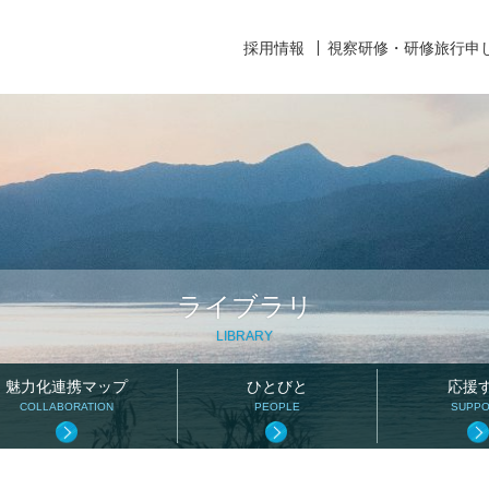
採用情報
視察研修・研修旅行申
ライブラリ
LIBRARY
魅力化連携マップ
ひとびと
応援
COLLABORATION
PEOPLE
SUPP